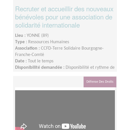
Recruter et accueillir des nouveaux
bénévoles pour une association de
solidarité internationale
Lieu :
YONNE (89)
Type :
Ressources Humaines
Association :
CCFD-Terre Solidaire Bourgogne-
Franche-Comté
Date :
Tout le temps
Disponibilité demandée :
Disponibilité et rythme de
la mission : Flexible selon votre disponibilité et selon
l’arrivée des contacts de nouveaux.elles bénévoles
Défense Des Droits
potentiel.le.s. Durée de la mission : souhaité
minimum 6 mois, ou plus.