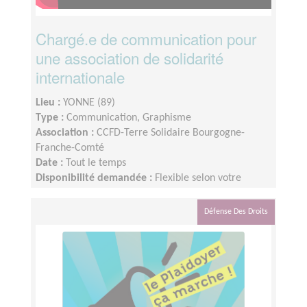
Chargé.e de communication pour
une association de solidarité
internationale
Lieu :
YONNE (89)
Type :
Communication, Graphisme
Association :
CCFD-Terre Solidaire Bourgogne-
Franche-Comté
Date :
Tout le temps
Disponibilité demandée :
Flexible selon votre
disponibilité. Possibilité d’anticiper sur des
événements programmés d’une année sur l’autre.
Défense Des Droits