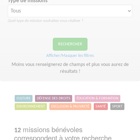
Type de missions
Quel type de mission souhaitez vous réaliser ?
RECHERCHER
Afficher/Masquer les filtres
Moins vous renseignerez de champs et plus vous aurez de
résultats !
CULTURE
DÉFENSE DES DROITS
ÉDUCATION & FORMATION
ENVIRONNEMENT
EXCLUSION & PAUVRETÉ
SANTÉ
SPORT
missions bénévoles
12
correspondent à votre recherche