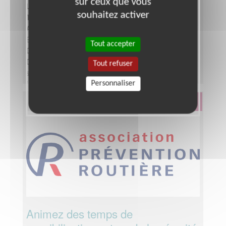
sur ceux que vous
Lieu :
AUXERRE (89000)
souhaitez activer
Type :
Aide à l'insertion, Parrainages
Association :
Association pour le Droit à l'Initiative
Economique
Tout accepter
Date :
Tout le temps
Disponibilité demandée :
Quelques heures par
Tout refuser
semaine /mois - Hebdomadaire / mensuelle ;
Personnaliser
idéalement sur 2 ans
Éducation & Formation
Animez des temps de