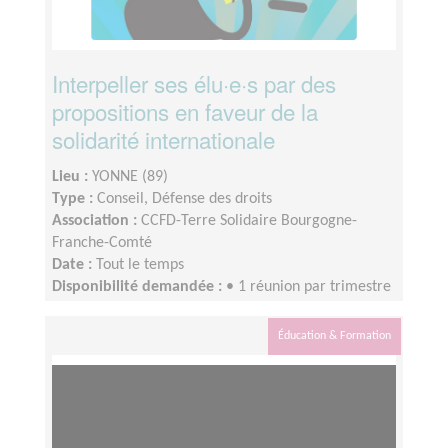
Interpeller ses élu·e·s par des
propositions en faveur de la
solidarité internationale
Lieu :
YONNE (89)
Type :
Conseil, Défense des droits
Association :
CCFD-Terre Solidaire Bourgogne-
Franche-Comté
Date :
Tout le temps
Disponibilité demandée :
• 1 réunion par trimestre
avec l’équipe régionale BFC• 4 h par mois pour
réaliser les actions proposées• Temps pour se
Éducation & Formation
former sur les sujets qui vous intéressent (en
autonomie ou grâce aux webinaires et formations)