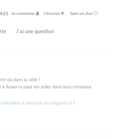
OLES
se connecter
s'inscrire
faire un don
rte
J'ai une question
e où dans la ville !
à Auxerre pour les aider dans leurs missions
éalisables à distance en cliquant ici
!