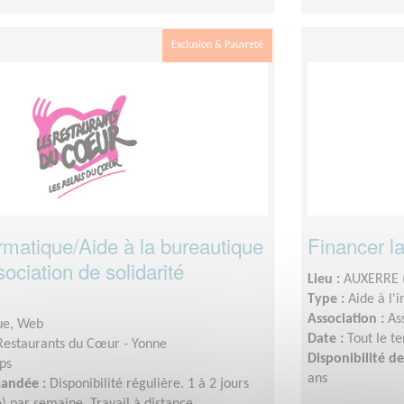
Exclusion & Pauvreté
rmatique/Aide à la bureautique
Financer la
ociation de solidarité
Lieu :
AUXERRE 
Type :
Aide à l'
Association :
As
ue, Web
Date :
Tout le t
Restaurants du Cœur - Yonne
Disponibilité 
ps
ans
mandée :
Disponibilité régulière. 1 à 2 jours