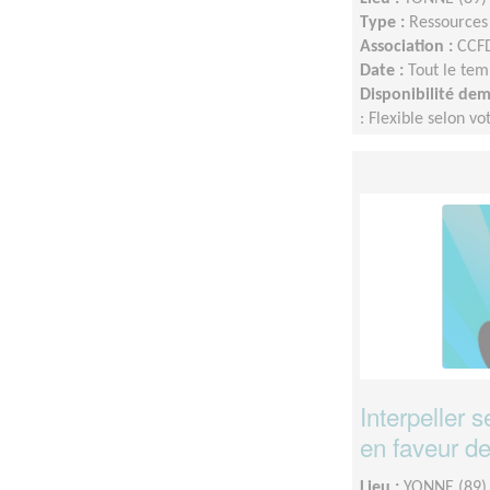
Type :
Ressource
Association :
CCFD
Date :
Tout le tem
Disponibilité de
: Flexible selon vo
de nouveaux.elles 
: souhaité minimu
Interpeller 
en faveur de 
Lieu :
YONNE (89)