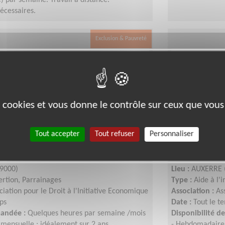
) par semaine. Travail à distance.
écessaires.
Exclusion & Pauvreté
es cookies et vous donne le contrôle sur ceux que vous
Tout accepter
Tout refuser
Personnaliser
 les micro-entrepreneurs
Accompagne
9000)
Lieu :
AUXERRE 
sertion, Parrainages
Type :
Aide à l'
ciation pour le Droit à l'Initiative Economique
Association :
As
ps
Date :
Tout le t
mandée :
Quelques heures par semaine /mois
Disponibilité 
mensuelle ; idéalement sur 2 ans
- Hebdomadaire 