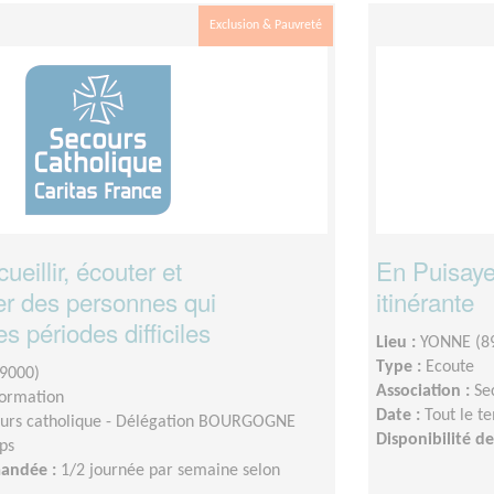
Exclusion & Pauvreté
ueillir, écouter et
En Puisaye 
r des personnes qui
itinérante
s périodes difficiles
Lieu :
YONNE (8
Type :
Ecoute
9000)
Association :
Se
formation
Date :
Tout le t
urs catholique - Délégation BOURGOGNE
Disponibilité 
ps
mandée :
1/2 journée par semaine selon