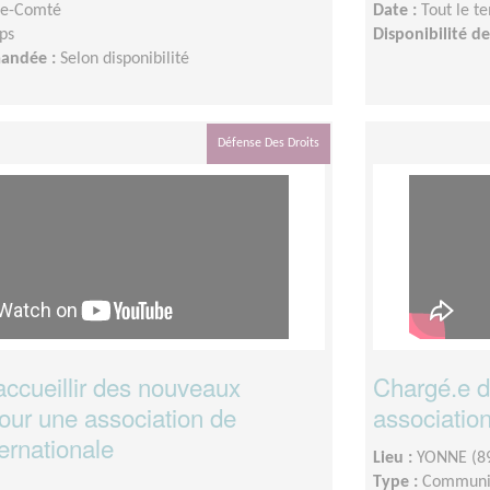
he-Comté
Date :
Tout le t
ps
Disponibilité 
mandée :
Selon disponibilité
Défense Des Droits
accueillir des nouveaux
Chargé.e 
our une association de
association
ternationale
Lieu :
YONNE (8
Type :
Communic