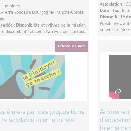
Association :
CC
s Humaines
Date :
Tout le t
-Terre Solidaire Bourgogne-Franche-Comté
Disponibilité 
ps
Possibilité d’a
mandée :
Disponibilité et rythme de la mission
année sur l’autr
tre disponibilité et selon l’arrivée des contacts
bénévoles potentiel.le.s. Durée de la mission
m 6 mois, ou plus.
Défense Des Droits
ses élu·e·s par des propositions
Animer en 
la solidarité internationale
d'éducation
Internation