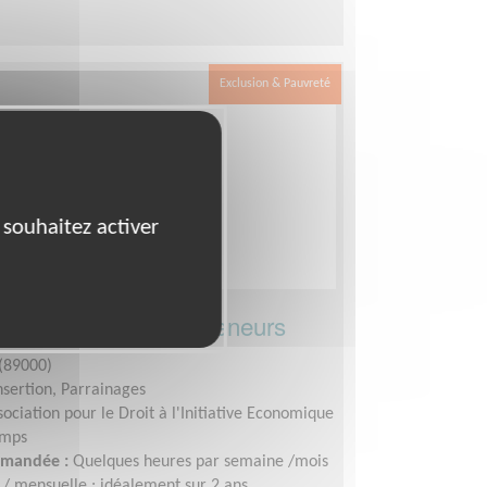
Exclusion & Pauvreté
 souhaitez activer
r les micro-entrepreneurs
(89000)
insertion, Parrainages
sociation pour le Droit à l'Initiative Economique
emps
demandée :
Quelques heures par semaine /mois
/ mensuelle ; idéalement sur 2 ans