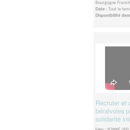
Bourgogne Franc
Date :
Tout le tem
Disponibilité de
Recruter et 
bénévoles p
solidarité in
Lieu :
YONNE (89)