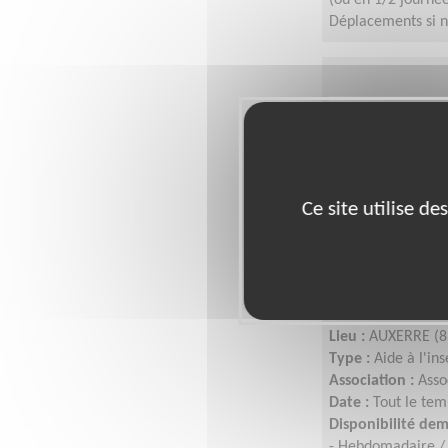
(ou en 1/2 journée
Déplacements si n
Ce site utilise d
Accompagner
Lieu :
AUXERRE (8
Type :
Aide à l'in
Association :
Asso
Date :
Tout le tem
Disponibilité de
- Hebdomadaire / 