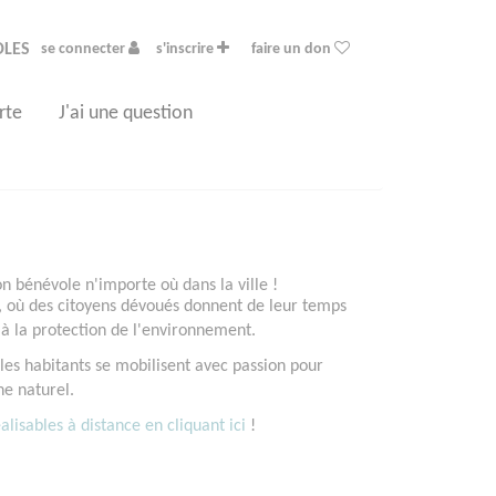
OLES
se connecter
s'inscrire
faire un don
rte
J'ai une question
 bénévole n'importe où dans la ville !
, où des citoyens dévoués donnent de leur temps
 à la protection de l'environnement.
les habitants se mobilisent avec passion pour
ne naturel.
lisables à distance en cliquant ici
!