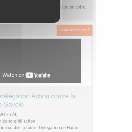
emps
demandée :
De 3 à 6h par semaine selon votre
Exclusion & Pauvreté
 délégation Action contre la
e-Savoie
VOIE (74)
 de sensibilisation
tion contre la faim - Délégation de Haute