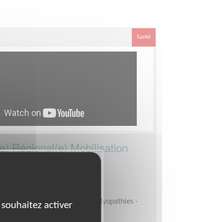
Santé
e) Régional(e) Mobilisation
VOIE (74)
ement, Fonds, Partenariats
sociation Française contre les Myopathies -
 souhaitez activer