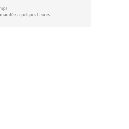
emps
demandée :
quelques heures