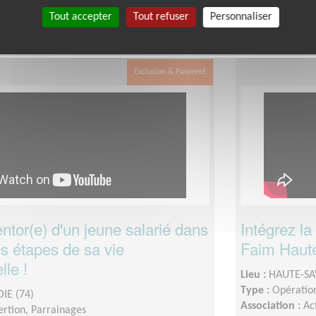
mandée :
A définir ensemble fonction de vos
Date :
Tout le t
Tout accepter
Tout refuser
Personnaliser
Disponibilité 
disponibilité
Exclusion & Pauvreté
tor(e) d'un jeune salarié dans
Intégrez la
s étapes de sa vie
Faim Haut
lle !
Lieu :
HAUTE-SA
Type :
Opération
IE (74)
Association :
Ac
sertion, Parrainages