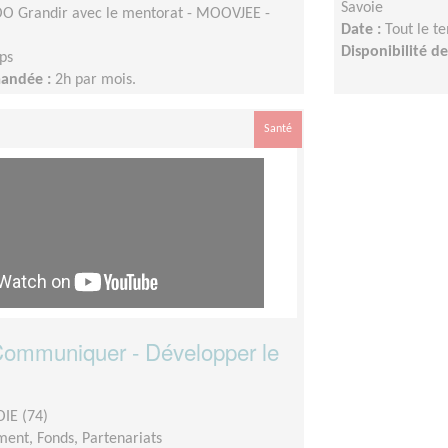
Savoie
 Grandir avec le mentorat - MOOVJEE -
Date :
Tout le t
Disponibilité 
ps
mandée :
2h par mois.
Santé
 Communiquer - Développer le
IE (74)
ent, Fonds, Partenariats