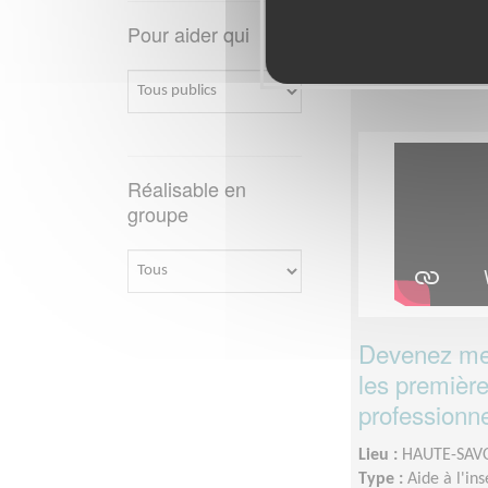
Disponibilité de
disponibilités
Pour aider qui
Réalisable en
groupe
Devenez men
les première
professionne
Lieu :
HAUTE-SAVO
Type :
Aide à l'in