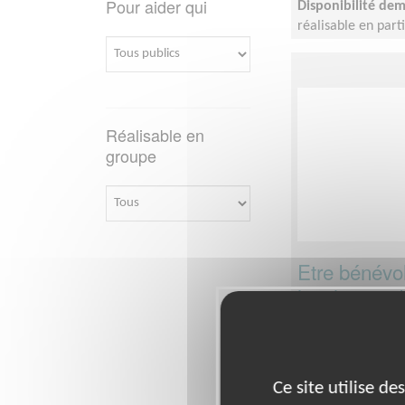
Pour aider qui
Disponibilité de
réalisable en part
Réalisable en
groupe
Etre bénévol
localement !
Lieu :
ANGOULEME
Type :
Opération d
Association :
UNIC
Ce site utilise d
Date :
Tout le tem