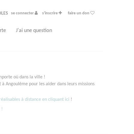
OLES
se connecter
s'inscrire
faire un don
rte
J'ai une question
orte où dans la ville !
 à Angoulême pour les aider dans leurs missions
éalisables à distance en cliquant ici
!
 !