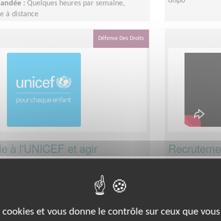
dispo
mandée :
Quelques heures par semaine,
ie à distance
Défense Des Droits
e à l'UNICEF et agir
Recrutemen
accompagn
départemen
 (16000)
e sensibilisation
Lieu :
CHARENTE
EF - Comité Poitou-Charentes
Type :
Ressourc
es cookies et vous donne le contrôle sur ceux que vous
ps
Association :
As