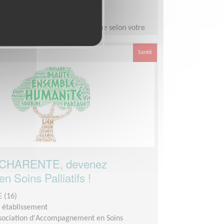
emps
demandée :
De 3 à 6h par semaine selon votre
Santé
CHARENTE, devenez
n Soins Palliatifs !
 (16)
n établissement
sociation d'Accompagnement en Soins