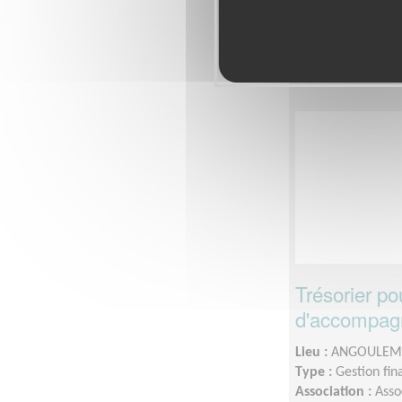
Disponibilité de
Trésorier po
d'accompagn
Lieu :
ANGOULEME
Type :
Gestion fin
Association :
Asso