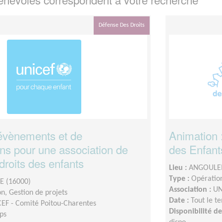
Défense Des Droits
évènements et de
Animation 
ons pour une association de
des Enfant
droits des enfants
Lieu :
ANGOULEM
Type :
Opération
 (16000)
Association :
UN
n, Gestion de projets
Date :
Tout le t
EF - Comité Poitou-Charentes
Disponibilité 
ps