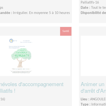
Palliatifs-16
ps
Date :
Tout le t
mandée :
Irrégulier. En moyenne 5 à 10 heures
Disponibilité 
Santé
névoles d'accompagnement
Animer un 
iatifs !
d'arrêt d'
16)
Lieu :
ANGOULEM
Type :
Informat