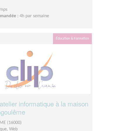
emps
demandée :
4h par semaine
Éducation & Formation
atelier informatique à la maison
Angoulême
E (16000)
ique, Web