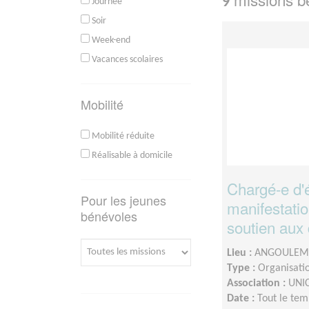
9
Journée
Soir
Week-end
Vacances scolaires
Mobilité
Mobilité réduite
Réalisable à domicile
Chargé-e d'
Pour les jeunes
manifestati
bénévoles
soutien aux 
Lieu :
ANGOULEME
Type :
Organisatio
Association :
UNIC
Date :
Tout le tem