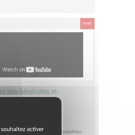
Santé
t des bénévoles et
ement des équipes
tales du Téléthon
 (16)
es Humaines
 souhaitez activer
sociation Française contre les Myopathies -