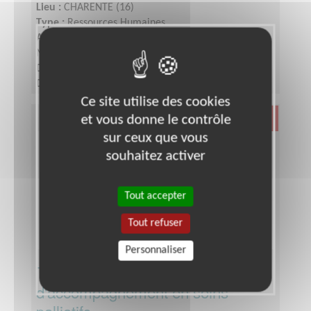
Lieu :
CHARENTE (16)
Type :
Ressources Humaines
Association :
Association Française contre les
Myopathies - Siège
Date :
Tout le temps
Disponibilité demandée :
De 3 à 6h par semaine
selon votre disponibilité
Ce site utilise des cookies
et vous donne le contrôle
Santé
sur ceux que vous
souhaitez activer
Tout accepter
Tout refuser
Personnaliser
Trésorier pour une association
d'accompagnement en soins