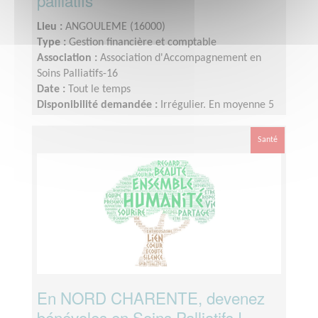
palliatifs
Lieu :
ANGOULEME (16000)
Type :
Gestion financière et comptable
Association :
Association d'Accompagnement en
Soins Palliatifs-16
Date :
Tout le temps
Disponibilité demandée :
Irrégulier. En moyenne 5
à 10 heures par mois
Santé
En NORD CHARENTE, devenez
bénévoles en Soins Palliatifs !