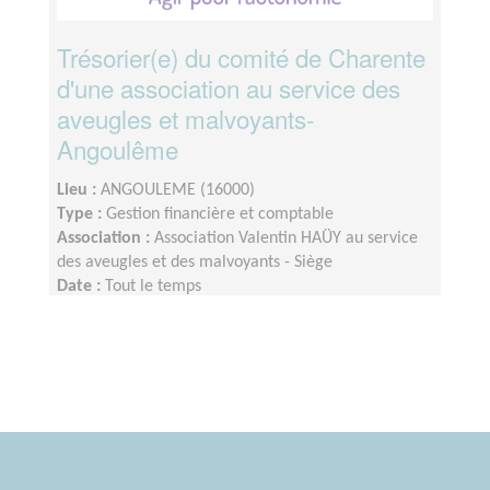
Trésorier(e) du comité de Charente
d'une association au service des
aveugles et malvoyants-
Angoulême
Lieu :
ANGOULEME (16000)
Type :
Gestion financière et comptable
Association :
Association Valentin HAÜY au service
des aveugles et des malvoyants - Siège
Date :
Tout le temps
Disponibilité demandée :
Une demi-journée à une
journée par semaine, éventuellement en distanciel
avec accès aux applications nécessaires.