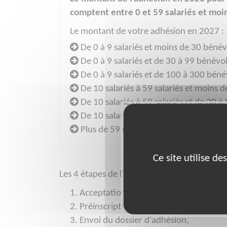
comptent entre 0 et 59 salariés et moi
Le montant de votre adhésion en 2027 :
De 0 à 9 salariés et moins de 30 bénév
De 0 à 9 salariés et de 30 à 99 bénévo
De 0 à 9 salariés et de 100 à 300 béné
De 10 salariés à 59 salariés et moins 
De 10 salariés à 59 salariés et de 30 
De 10 salariés à 59 salariés et de 100
Plus de 59 salariés et/ou plus de 300 
Ce site utilise d
Les 4 étapes de l'adhésion :
Acceptation de la convention,
Préinscription en ligne,
Envoi du dossier d'adhésion,