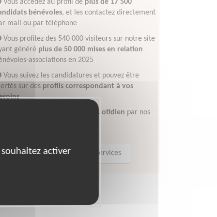
Vous accédez au profil de
plus de 17 500
andidats bénévoles
, et les contactez directement
ar mail ou par téléphone
Vous profitez des 540 000 visiteurs sur notre site
yant généré
plus de 50 000 mises en relation
énévoles-associations en 2025
Vous suivez les candidatures et pouvez être
lertés sur des
profils correspondant à vos
esoins
Vous êtes accompagnés au quotidien
par nos
xperts
 souhaitez activer
En savoir plus sur les services