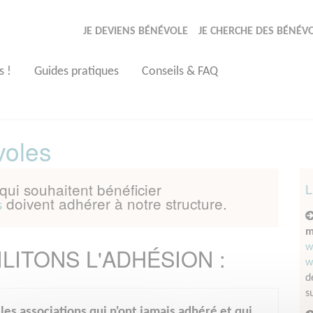
JE DEVIENS BÉNÉVOLE
JE CHERCHE DES BÉNÉV
s !
Guides pratiques
Conseils & FAQ
voles
qui souhaitent bénéficier
L
doivent adhérer à notre structure.
s
m
w
LITONS L'ADHÉSION :
w
d
s
es associations qui n'ont jamais adhéré et qui