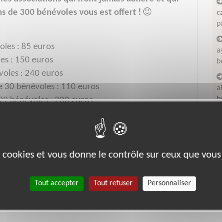
ns de 300 bénévoles vous est offert !
c
p
oles : 85 euros
a
les : 150 euros
b
voles : 240 euros
de 30 bénévoles : 110 euros
a
b
à 99 bénévoles : 200 euros
 à 300 bénévoles : 300 euros
e
bénévoles :
contactez-nous en cliquant ici !
es cookies et vous donne le contrôle sur ceux que vous
Tout accepter
Tout refuser
Personnaliser