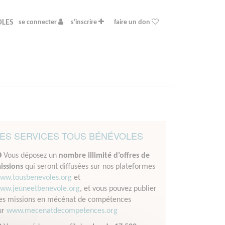
OLES
se connecter
s'inscrire
faire un don
ES SERVICES TOUS BÉNÉVOLES
Vous déposez un
nombre illimité d’offres de
issions
qui seront diffusées sur nos plateformes
ww.tousbenevoles.org
et
ww.jeuneetbenevole.org
, et vous pouvez publier
es missions en mécénat de compétences
ur
www.mecenatdecompetences.org