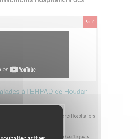
lissements Hospitaliers des
Santé
malades à l'EHPAD de Houdan
s Malades dans les Etablissements Hospitaliers
midi de 2/3 heures par semaine (ou 15 jours
 souhaitez activer