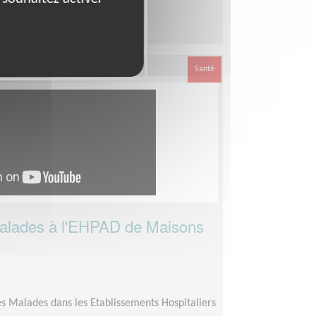
moins 1 an
Santé
malades à l'EHPAD de Maisons
)
s Malades dans les Etablissements Hospitaliers