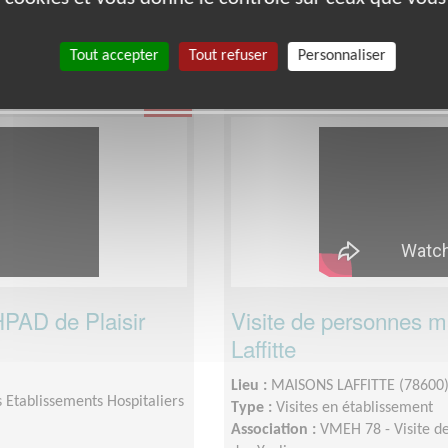
pour les visiteurs actifs) sur au 
ar semaine (ou 15 jours pour
Tout accepter
Tout refuser
Personnaliser
Santé
HPAD de Plaisir
Visite de personnes 
Laffitte
Lieu :
MAISONS LAFFITTE (78600
 Etablissements Hospitaliers
Type :
Visites en établissement
Association :
VMEH 78 - Visite de