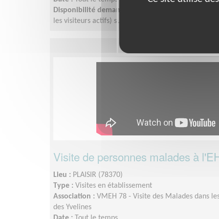
Disponibilité demandée :
Après midi de 3 heures p
les visiteurs actifs) sur au moins 1 an
Visite de personnes malades à l'E
Lieu :
PLAISIR (78370)
Type :
Visites en établissement
Association :
VMEH 78 - Visite des Malades dans les
des Yvelines
Date :
Tout le temps