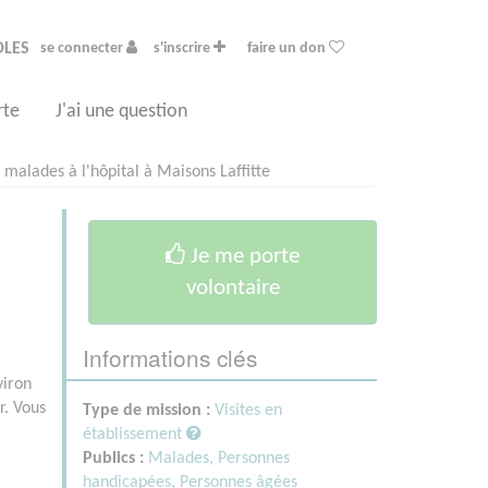
OLES
se connecter
s'inscrire
faire un don
rte
J'ai une question
 malades à l'hôpital à Maisons Laffitte
Je me porte
volontaire
Informations clés
viron
r. Vous
Type de mission :
Visites en
établissement
Publics :
Malades,
Personnes
handicapées,
Personnes âgées