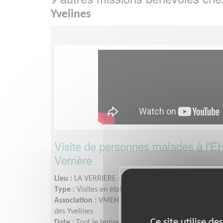
9
Yvelines
Visite de personnes malades à l'
Verrière
Lieu :
LA VERRIERE (78320)
Type :
Visites en établissement
Association :
VMEH 78 - Visite des Malades dans les
des Yvelines
Ce site utilise d
Date :
Tout le temps