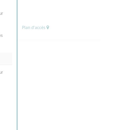
ur
Plan d'accès
es
ur