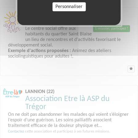
Personnaliser
PARIS 20 (75)
Centre social Soleil Blaise
Le centre social offre aux
1 mission, participez !
habitants du quartier Saint Blaise
un lieu de rencontres et d'activités favorisant le
développement social.
Exemple d'actions proposées :
Animez des ateliers
sociolinguistiques pour adultes !,
LANNION (22)
Association Etre là ASP du
Trégor
On ne doit pas abandonner les malades qui voient s’éloigner
l’espoir d’une guérison. Les soins palliatifs associent
traitement efficace de la douleur physique et...
Contactez
cette association et participez à ses futures missions.