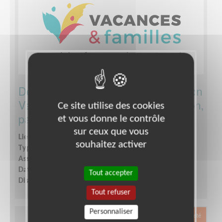
Développer la visibilité de l'association
Vacances et Familles (communication,
Ce site utilise des cookies
partenariats)
et vous donne le contrôle
sur ceux que vous
Lieu :
SEINE-MARITIME (76)
souhaitez activer
Type :
Développement, Fonds, Partenariats
Association :
Vacances et Familles
Date :
Tout le temps
Tout accepter
Disponibilité demandée :
Selon vos disponibilités
Tout refuser
Personnaliser
Exclusion & Pauvreté