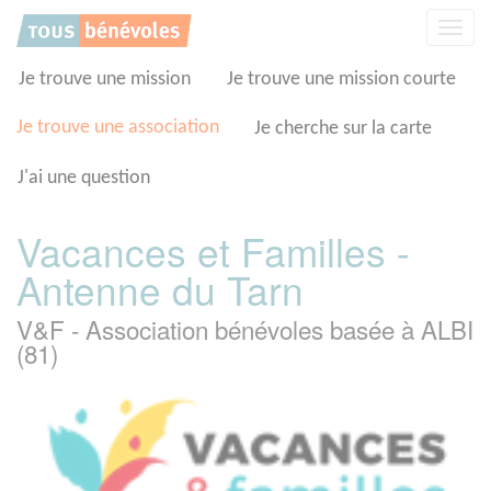
Panneau de gestion des cookies
Affic
la
navig
Je trouve une mission
Je trouve une mission courte
Je trouve une association
Je cherche sur la carte
J'ai une question
Vacances et Familles -
Antenne du Tarn
V&F - Association bénévoles basée à ALBI
(81)