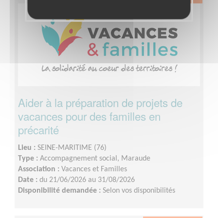
Aider à la préparation de projets de
vacances pour des familles en
précarité
Lieu :
SEINE-MARITIME (76)
Type :
Accompagnement social, Maraude
Association :
Vacances et Familles
Date :
du 21/06/2026 au 31/08/2026
Disponibilité demandée :
Selon vos disponibilités