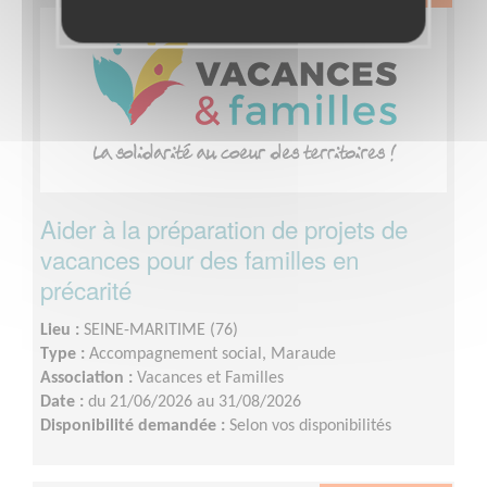
Aider à la préparation de projets de
vacances pour des familles en
précarité
Lieu :
SEINE-MARITIME (76)
Type :
Accompagnement social, Maraude
Association :
Vacances et Familles
Date :
du 21/06/2026 au 31/08/2026
Disponibilité demandée :
Selon vos disponibilités