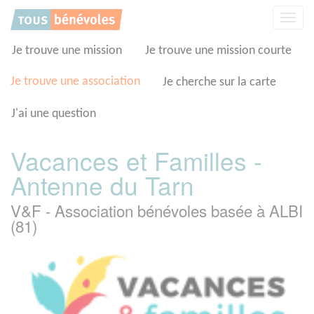
Panneau de gestion des cookies
Affic
la
navig
Je trouve une mission
Je trouve une mission courte
Je trouve une association
Je cherche sur la carte
J'ai une question
Vacances et Familles -
Antenne du Tarn
V&F - Association bénévoles basée à ALBI
(81)