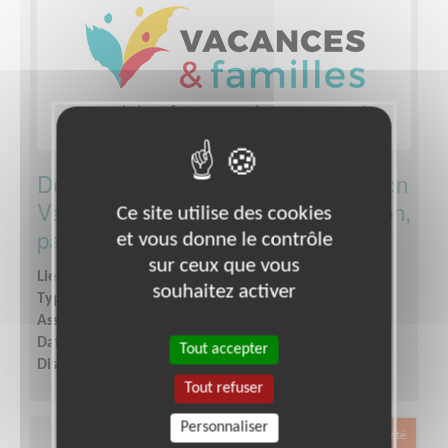
Développer la visibilité de l'association
Vacances et Familles (communication,
Ce site utilise des cookies
partenariats)
et vous donne le contrôle
sur ceux que vous
Lieu :
SEINE-MARITIME (76)
souhaitez activer
Type :
Développement, Fonds, Partenariats
Association :
Vacances et Familles
Date :
Tout le temps
Tout accepter
Disponibilité demandée :
Selon vos disponibilités
Tout refuser
Personnaliser
Exclusion & Pauvreté