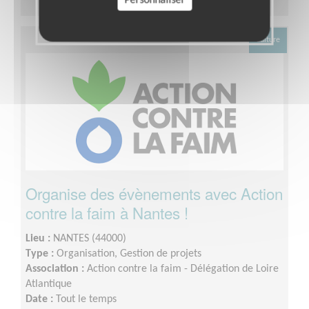
Personnaliser
Culture
Organise des évènements avec Action
contre la faim à Nantes !
Lieu :
NANTES (44000)
Type :
Organisation, Gestion de projets
Association :
Action contre la faim - Délégation de Loire
Atlantique
Date :
Tout le temps