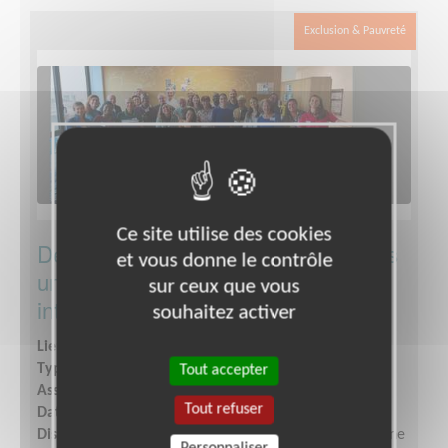
Exclusion & Pauvreté
Ce site utilise des cookies
Deviens Délegué·e/codélegué·e dans
et vous donne le contrôle
une association de solidarité
sur ceux que vous
internationale
souhaitez activer
Lieu :
CLERMONT FERRAND (63000)
Type :
Responsable associatif, Coordinateur d'équipe
Tout accepter
Association :
Action contre la Faim - Siège
Tout refuser
Date :
Tout le temps
Disponibilité demandée :
Quelques heures par semaine