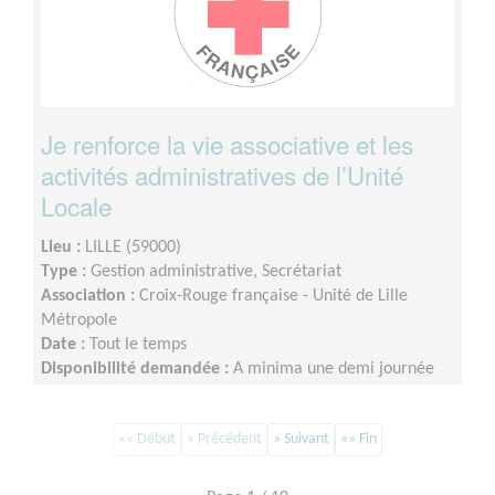
Je renforce la vie associative et les
activités administratives de l’Unité
Locale
Lieu :
LILLE (59000)
Type :
Gestion administrative, Secrétariat
Association :
Croix-Rouge française - Unité de Lille
Métropole
Date :
Tout le temps
Disponibilité demandée :
A minima une demi journée
par semaine sur minimum un an d’engagement (du lundi
au vendredi)
«« Début
« Précédent
» Suivant
»» Fin