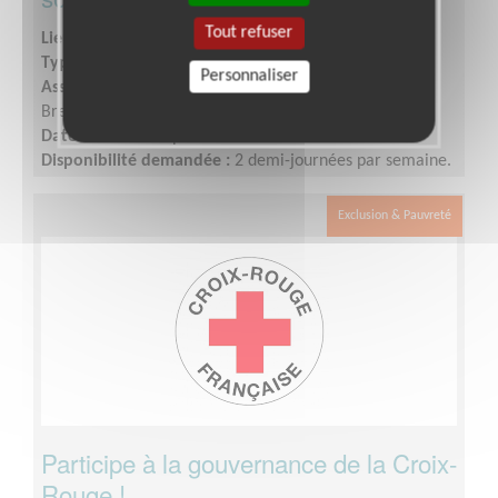
Tout refuser
Lieu :
BREST (29200)
Type :
Accueil, Information
Personnaliser
Association :
Croix-Rouge Française - Unité Locale de
Brest
Date :
Tout le temps
Disponibilité demandée :
2 demi-journées par semaine.
Exclusion & Pauvreté
Participe à la gouvernance de la Croix-
Rouge !