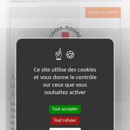
télébénévolat.
Exclusion & Pauvreté
Ce site utilise des cookies
Accueil/ Orientation dans le cadre de
et vous donne le contrôle
la future ouverture d'une épicerie
sur ceux que vous
solidaire
souhaitez activer
Lieu :
BREST (29200)
Tout accepter
Type :
Accueil, Information
Association :
Croix-Rouge Française - Unité Locale de
Tout refuser
Brest
Date :
Tout le temps