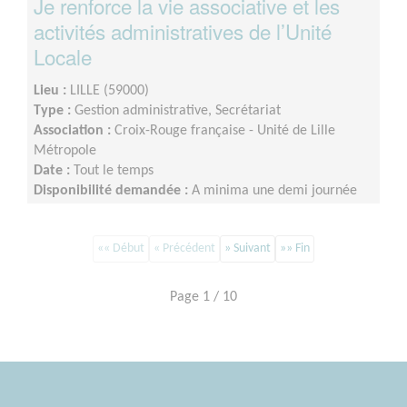
Je renforce la vie associative et les
activités administratives de l’Unité
Locale
Lieu :
LILLE (59000)
Type :
Gestion administrative, Secrétariat
Association :
Croix-Rouge française - Unité de Lille
Métropole
Date :
Tout le temps
Disponibilité demandée :
A minima une demi journée
par semaine sur minimum un an d’engagement (du lundi
au vendredi)
«« Début
« Précédent
» Suivant
»» Fin
Page 1 / 10