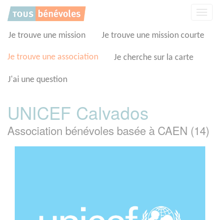
Panneau de gestion des cookies
Affic
la
navig
Je trouve une mission
Je trouve une mission courte
Je trouve une association
Je cherche sur la carte
J'ai une question
UNICEF Calvados
Association bénévoles basée à CAEN (14)