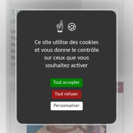
TARN & GARONNE - Délégué(e) de
délégation territoriale UNICEF
Lieu :
MONTAUBAN (82000)
Type :
Responsable associatif, Coordinateur d'équipe
Ce site utilise des cookies
Association :
UNICEF Comité Midi-Pyrénées
et vous donne le contrôle
Date :
Tout le temps
sur ceux que vous
Disponibilité demandée :
Disponible de manière
constante et régulière.
souhaitez activer
Tout accepter
Défense Des Droits
Tout refuser
Personnaliser