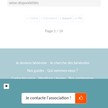
selon disponibilités
«« Début
« Précédent
» Suivant
»» Fin
Page 1 / 14
Je deviens bénévole
Je cherche des bénévoles
Nos guides
Qui sommes-nous ?
Contactez-nous
Mentions Légales
Nos partenaires
Espace presse
® Tous Bénévoles 2012-2026
Webkast
Je contacte l'association !